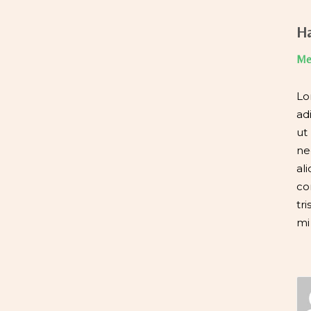
Ha
Me
Lo
ad
ut
ne
al
co
tri
mi