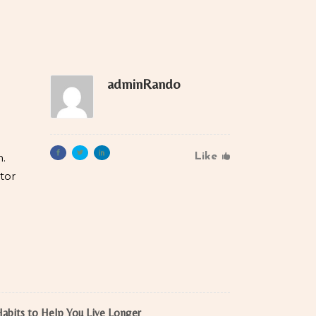
adminRando
n.
Like
ctor
abits to Help You Live Longer